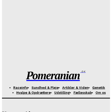
Er Danmark ved at løbe tør for Pomeranian-hvalpe?
21. April - 2026
Oversigt over Pomeranian opdrættere og hanhunde
til avl.
6. April - 2026
Hvad er HBB – og hvorfor bør det veje tungere end
stambog?
10. Februar - 2026
Pomeranian
.DK
Raceinfo
Sundhed & Pleje
Artikler & Viden
Genetik
Hvalpe & Opdrættere
Udstilling
Fællesskab
Om os