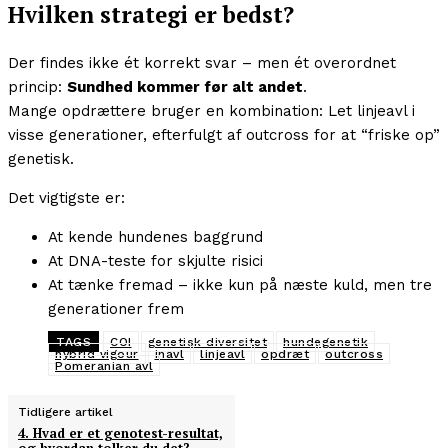
Hvilken strategi er bedst?
Der findes ikke ét korrekt svar – men ét overordnet
princip:
Sundhed kommer før alt andet
.
Mange opdrættere bruger en kombination: Let linjeavl i
visse generationer, efterfulgt af outcross for at “friske op”
genetisk.
Det vigtigste er:
At kende hundenes baggrund
At DNA-teste for skjulte risici
At tænke fremad – ikke kun på næste kuld, men tre
generationer frem
TAGS
COI
genetisk diversitet
hundegenetik
hybrid vigour
inavl
linjeavl
opdræt
outcross
Pomeranian avl
Tidligere artikel
4. Hvad er et genotest-resultat,