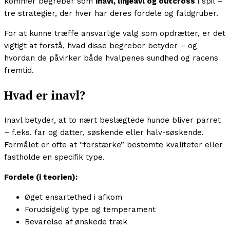
kommer begreber som
inavl, linjeavl og outcross
i spil –
tre strategier, der hver har deres fordele og faldgruber.
For at kunne træffe ansvarlige valg som opdrætter, er det
vigtigt at forstå, hvad disse begreber betyder – og
hvordan de påvirker både hvalpenes sundhed og racens
fremtid.
Hvad er inavl?
Inavl betyder, at to nært beslægtede hunde bliver parret
– f.eks. far og datter, søskende eller halv-søskende.
Formålet er ofte at “forstærke” bestemte kvaliteter eller
fastholde en specifik type.
Fordele (i teorien):
Øget ensartethed i afkom
Forudsigelig type og temperament
Bevarelse af ønskede træk