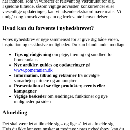
har indhold, som vi vurderer er relevant og værdifuldt for dig.
I sjældne tilfælde, såsom vigtige advarsler, konkurrencer eller
væsentlige opdateringer, kan vi udsende ekstraordinære mails. Vi
undgår dog konsekvent spam og irrelevante henvendelser.
Hvad kan du forvente i nyhedsbrevet?
Vores nyhedsbrev er nøje sammensat for at give dig både viden,
inspiration og eksklusive muligheder. Du kan blandt andet modtage:
Tips og rådgivning
om pleje, træning og sundhed for
Pomeranians
Nye artikler, guides og opdateringer
på
www.pomeranian.dk
Information, tilbud og reklamer
fra udvalgte
samarbejdspartnere og annoncører
Præsentation af særlige produkter, events eller
kampagner
Vigtige beskeder
om ændringer, funktioner og nye
muligheder på siden
Afmelding
Det skal være let at tilmelde sig – og lige så let at afmelde sig.
Hvis du ikke længere ønsker at modtage vores nyhedsbrev, kan du