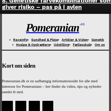
8. Genetiske farvekombinationer so
giver risiko – pas på i avlen
Pomeranian
.DK
Raceinfo
Sundhed & Pleje
Artikler & Viden
Genetik
Hvalpe & Opdrættere
Udstilling
Fællesskab
Om os
Kort om siden
Pomeranian.dk er en uafhængig informationsside for alle med
interesse for Pomeranians – her finder du viden, tips og nyheder
samlet ét sted.