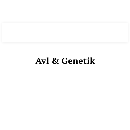
Pomeranian
.DK
Avl & Genetik
ALT OM POMERANIAN
ARTIKLER & VIDEN
AVL OG FREMTIDSPERSPEKTIV
AVLSSTRATEGIER I PRAKSIS
DIVERSE