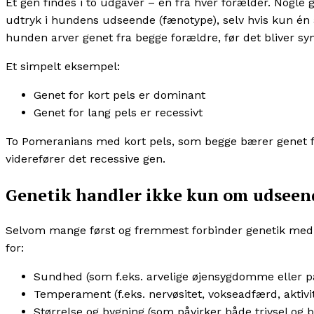
Et gen findes i to udgaver – én fra hver forælder. Nogle 
udtryk i hundens udseende (fænotype), selv hvis kun én 
hunden arver genet fra begge forældre, før det bliver syn
Et simpelt eksempel:
Genet for kort pels er dominant
Genet for lang pels er recessivt
To Pomeranians med kort pels, som begge bærer genet fo
viderefører det recessive gen.
Genetik handler ikke kun om udseen
Selvom mange først og fremmest forbinder genetik med u
for:
Sundhed (som f.eks. arvelige øjensygdomme eller pa
Temperament (f.eks. nervøsitet, vokseadfærd, aktivi
Størrelse og bygning (som påvirker både trivsel og 