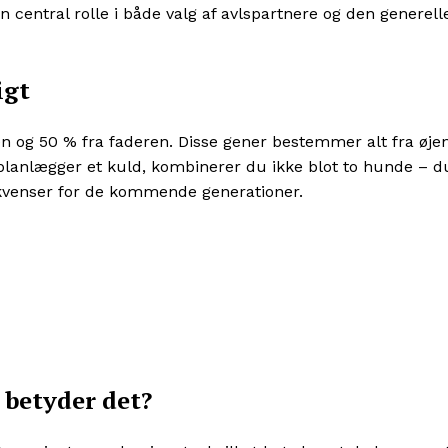
n central rolle i både valg af avlspartnere og den generell
igt
n og 50 % fra faderen. Disse gener bestemmer alt fra øje
 planlægger et kuld, kombinerer du ikke blot to hunde – d
ekvenser for de kommende generationer.
 betyder det?