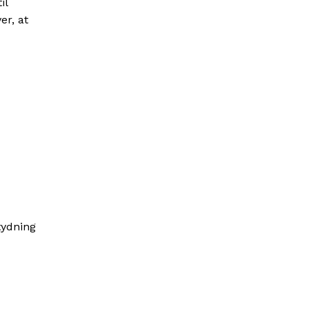
il
er, at
tydning