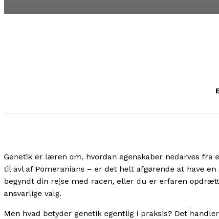
E
Genetik er læren om, hvordan egenskaber nedarves fra e
til avl af Pomeranians – er det helt afgørende at have e
begyndt din rejse med racen, eller du er erfaren opdrætte
ansvarlige valg.
Men hvad betyder genetik egentlig i praksis? Det handle