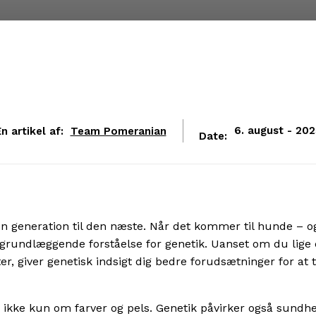
n artikel af:
Team Pomeranian
6. august - 202
Date:
n generation til den næste. Når det kommer til hunde – o
n grundlæggende forståelse for genetik. Uanset om du lige 
r, giver genetisk indsigt dig bedre forudsætninger for at 
r ikke kun om farver og pels. Genetik påvirker også sundh