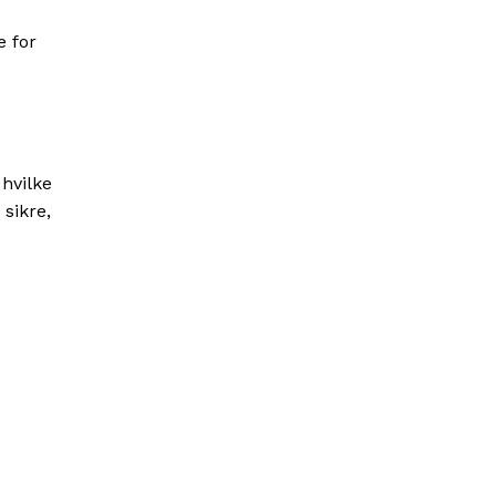
e for
 hvilke
 sikre,