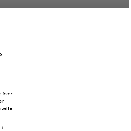
5
g især
er
træffe
ed,