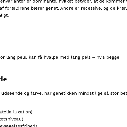
genvarianter er dominante, hvilket betyder, at de kommer t
af forældrene bærer genet. Andre er recessive, og de kræv
ligt.
r lang pels, kan få hvalpe med lang pels – hvis begge
de
dseende og farve, har genetikken mindst lige så stor be
tella luxation)
tetsniveau)
bevægelsesfrihed)