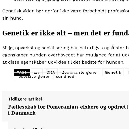
Genetisk viden bør derfor ikke være forbeholdt profession
sin hund.
Genetik er ikke alt – men det er fu
Miljø, opvækst og socialisering har naturligvis også sto
egenskaber hunden overhovedet har mulighed for at udvikle
at disse egenskaber udvikles til det bedste for hunden.
arv
DNA
dominante gener
Genetik
TAGS
recessive gener
sundhed
Tidligere artikel
Fællesskab for Pomeranian-elskere og opdrætt
i Danmark