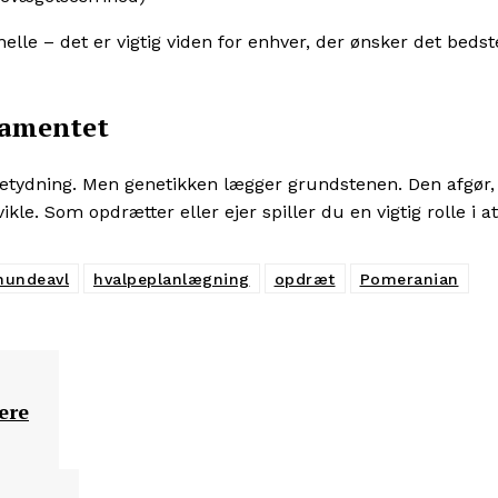
elle – det er vigtig viden for enhver, der ønsker det bedst
ndamentet
r betydning. Men genetikken lægger grundstenen. Den afgør,
. Som opdrætter eller ejer spiller du en vigtig rolle i at
hundeavl
hvalpeplanlægning
opdræt
Pomeranian
ere