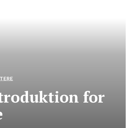
TERE
troduktion for
e