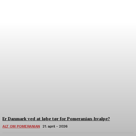
Hvor finder man verdens
bedste pomeranian?
22. Juli - 2026
Er Danmark ved at løbe tør for Pomeranian-hvalpe?
ALT OM POMERANIAN
21. april - 2026