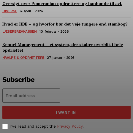
Oversigt over Pomeranian opdrættere og hanhunde til avl.
DIVERSE
6. april - 2026
Hvad er HBB – og hvorfor bør det veje tungere end stambog?
LÆSERBREVKASSEN
10. februar - 2026
Kennel Management – et system, der skaber overblik i hele
opdrættet
HVALPE & OPDRÆTTERE
27. januar - 2026
Subscribe
I WANT IN
I've read and accept the
Privacy Policy
.