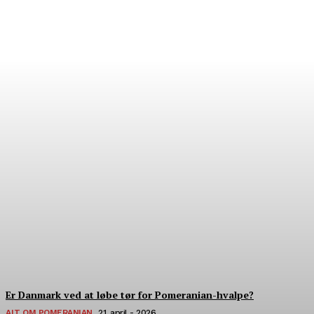
Hvor finder man verdens
bedste pomeranian?
22. Juli - 2026
Er Danmark ved at løbe tør for Pomeranian-hvalpe?
ALT OM POMERANIAN
21. april - 2026