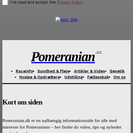
I've read and accept the
Privacy Policy
.
Pomeranian
.DK
Raceinfo
Sundhed & Pleje
Artikler & Viden
Genetik
Hvalpe & Opdrættere
Udstilling
Fællesskab
Om os
Kort om siden
Pomeranian.dk er en uafhængig informationsside for alle med
interesse for Pomeranians – her finder du viden, tips og nyheder