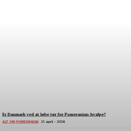
Hvor finder man verdens
bedste pomeranian?
22. Juli - 2026
Er Danmark ved at løbe tør for Pomeranian-hvalpe?
ALT OM POMERANIAN
21. april - 2026