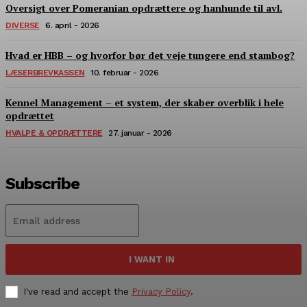
Oversigt over Pomeranian opdrættere og hanhunde til avl.
DIVERSE
6. april - 2026
Hvad er HBB – og hvorfor bør det veje tungere end stambog?
LÆSERBREVKASSEN
10. februar - 2026
Kennel Management – et system, der skaber overblik i hele
opdrættet
HVALPE & OPDRÆTTERE
27. januar - 2026
Subscribe
I WANT IN
I've read and accept the
Privacy Policy
.