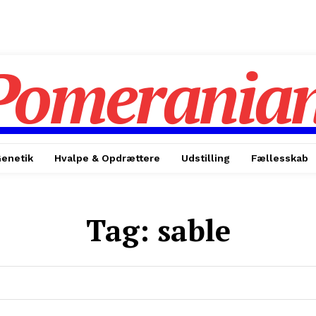
Pomerania
enetik
Hvalpe & Opdrættere
Udstilling
Fællesskab
Tag:
sable