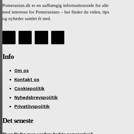
Pomeranian.dk er en uafhængig informationsside for alle
med interesse for Pomeranians – her finder du viden, tips
og nyheder samlet ét sted.
Info
Om os
Kontakt os
Cookiepolitik
Nyhedsbrevspolitik
Privatlivspolitik
Det seneste
Hvor finder man verdens bedste pomeranian?