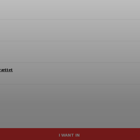
rættet
I WANT IN