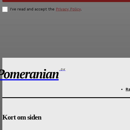
I've read and accept the
Privacy Policy
.
Pomeranian
.DK
R
Kort om siden