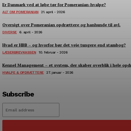
Er Danmark ved at løbe tør for Pomeranian-hvalpe?
ALT OM POMERANIAN
21. april - 2026
Oversigt over Pomeranian opdrættere og hanhunde til avl.
DIVERSE
6. april - 2026
Hvad er HBB – og hvorfor bør det veje tungere end stambog?
LÆSERBREVKASSEN
10. februar - 2026
Kennel Management – et system, der skaber overblik i hele opd
HVALPE & OPDRÆTTERE
27. januar - 2026
Subscribe