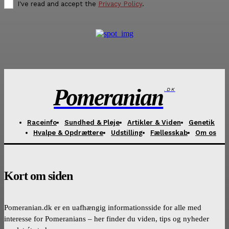
I've read and accept the
Privacy Policy
.
Pomeranian
.DK
Raceinfo
Sundhed & Pleje
Artikler & Viden
Genetik
Hvalpe & Opdrættere
Udstilling
Fællesskab
Om os
Kort om siden
Pomeranian.dk er en uafhængig informationsside for alle med
interesse for Pomeranians – her finder du viden, tips og nyheder