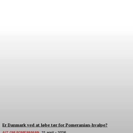
Hvor finder man verdens
bedste pomeranian?
22. Juli - 2026
Er Danmark ved at løbe tør for Pomeranian-hvalpe?
ALT OM POMERANIAN
21. april - 2026