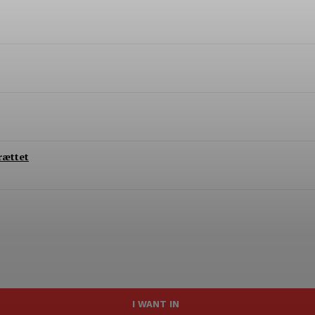
rættet
I WANT IN