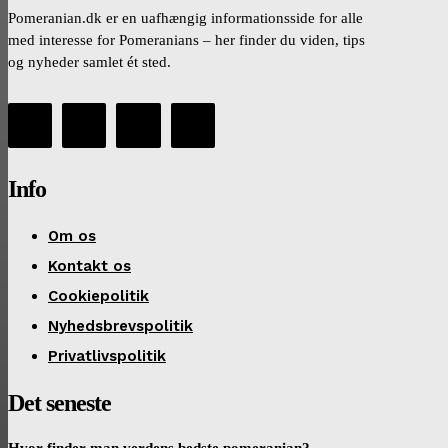
Pomeranian.dk er en uafhængig informationsside for alle
med interesse for Pomeranians – her finder du viden, tips
og nyheder samlet ét sted.
Info
Om os
Kontakt os
Cookiepolitik
Nyhedsbrevspolitik
Privatlivspolitik
Det seneste
Hvor finder man verdens bedste pomeranian?