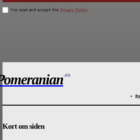
I've read and accept the
Privacy Policy
.
Pomeranian
.DK
R
Kort om siden