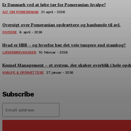
Er Danmark ved at løbe tør for Pomeranian-hvalpe?
ALT OM POMERANIAN
21. april - 2026
Oversigt over Pomeranian opdrættere og hanhunde til avl.
DIVERSE
6. april - 2026
Hvad er HBB – og hvorfor bør det veje tungere end stambog?
LÆSERBREVKASSEN
10. februar - 2026
Kennel Management – et system, der skaber overblik i hele opd
HVALPE & OPDRÆTTERE
27. januar - 2026
Subscribe