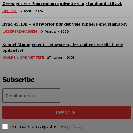
Oversigt over Pomeranian opdrættere og hanhunde til avl.
DIVERSE
6. april - 2026
Hvad er HBB – og hvorfor bør det veje tungere end stambog?
LÆSERBREVKASSEN
10. februar - 2026
Kennel Management – et system, der skaber overblik i hele
opdrættet
HVALPE & OPDRÆTTERE
27. januar - 2026
Subscribe
I WANT IN
I've read and accept the
Privacy Policy
.