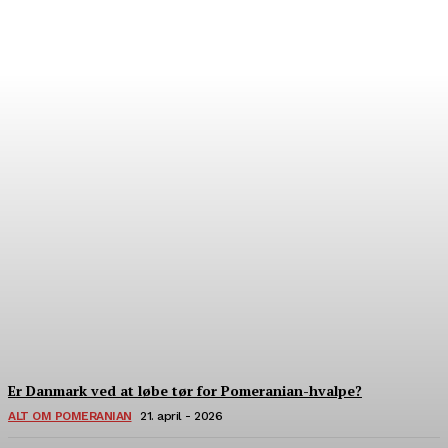
Hvor finder man verdens
bedste pomeranian?
22. Juli - 2026
Er Danmark ved at løbe tør for Pomeranian-hvalpe?
ALT OM POMERANIAN
21. april - 2026