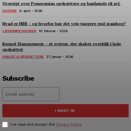
Oversigt over Pomeranian opdrættere og hanhunde til avl.
DIVERSE
6. april - 2026
Hvad er HBB – og hvorfor bør det veje tungere end stambog?
LÆSERBREVKASSEN
10. februar - 2026
Kennel Management – et system, der skaber overblik i hele
opdrættet
HVALPE & OPDRÆTTERE
27. januar - 2026
Subscribe
I WANT IN
I've read and accept the
Privacy Policy
.