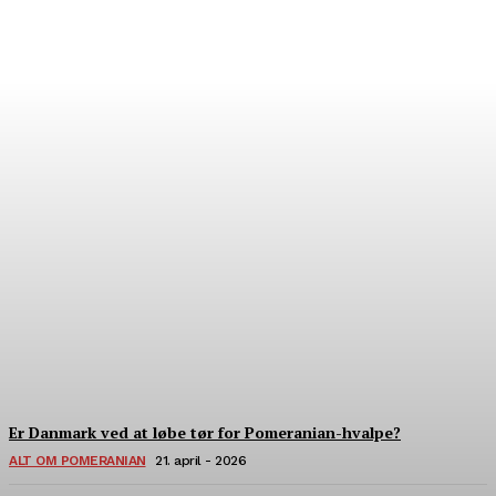
Hvor finder man verdens
bedste pomeranian?
22. Juli - 2026
Er Danmark ved at løbe tør for Pomeranian-hvalpe?
ALT OM POMERANIAN
21. april - 2026