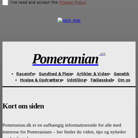
I've read and accept the
Privacy Policy
.
Pomeranian
.DK
Raceinfo
Sundhed & Pleje
Artikler & Viden
Genetik
Hvalpe & Opdrættere
Udstilling
Fællesskab
Om os
Kort om siden
Pomeranian.dk er en uafhængig informationsside for alle med
interesse for Pomeranians – her finder du viden, tips og nyheder