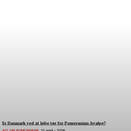
Hvor finder man verdens
bedste pomeranian?
22. Juli - 2026
Er Danmark ved at løbe tør for Pomeranian-hvalpe?
ALT OM POMERANIAN
21. april - 2026