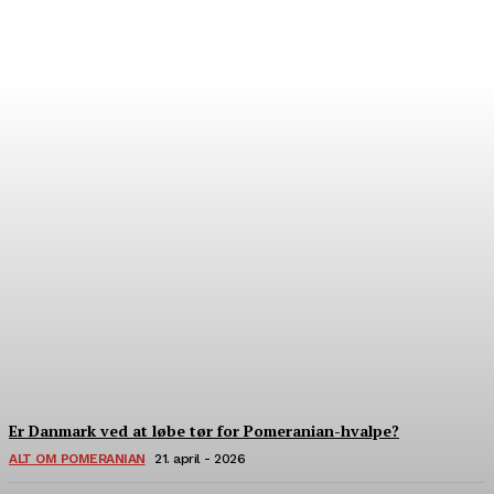
Hvor finder man verdens
bedste pomeranian?
22. Juli - 2026
Er Danmark ved at løbe tør for Pomeranian-hvalpe?
ALT OM POMERANIAN
21. april - 2026