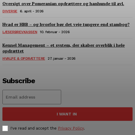
Oversigt over Pomeranian opdrættere og hanhunde til avl.
DIVERSE
6. april - 2026
Hvad er HBB – og hvorfor bør det veje tungere end stambog?
LÆSERBREVKASSEN
10. februar - 2026
Kennel Management – et system, der skaber overblik i hele
opdrættet
HVALPE & OPDRÆTTERE
27. januar - 2026
Subscribe
I WANT IN
I've read and accept the
Privacy Policy
.