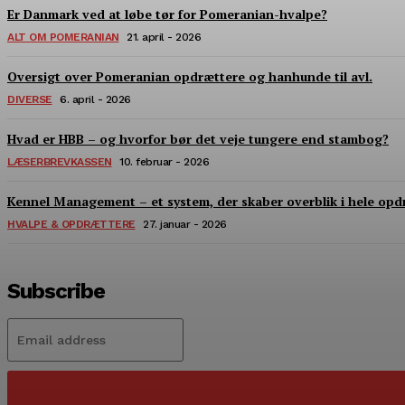
Er Danmark ved at løbe tør for Pomeranian-hvalpe?
ALT OM POMERANIAN
21. april - 2026
Oversigt over Pomeranian opdrættere og hanhunde til avl.
DIVERSE
6. april - 2026
Hvad er HBB – og hvorfor bør det veje tungere end stambog?
LÆSERBREVKASSEN
10. februar - 2026
Kennel Management – et system, der skaber overblik i hele opd
HVALPE & OPDRÆTTERE
27. januar - 2026
Subscribe