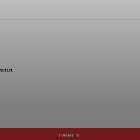
rættet
I WANT IN