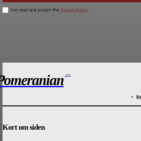
I've read and accept the
Privacy Policy
.
Pomeranian
.DK
R
Kort om siden