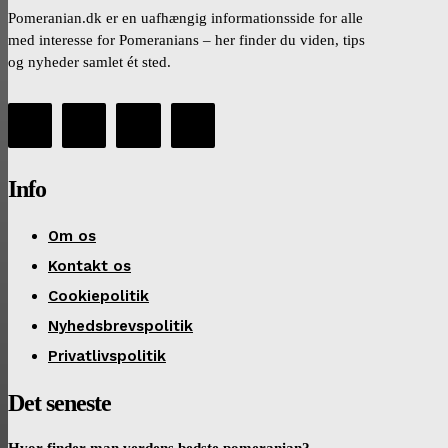
Pomeranian.dk er en uafhængig informationsside for alle
med interesse for Pomeranians – her finder du viden, tips
og nyheder samlet ét sted.
Info
Om os
Kontakt os
Cookiepolitik
Nyhedsbrevspolitik
Privatlivspolitik
Det seneste
Hvor finder man verdens bedste pomeranian?