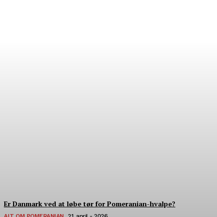
Hvor finder man verdens
bedste pomeranian?
22. Juli - 2026
Er Danmark ved at løbe tør for Pomeranian-hvalpe?
ALT OM POMERANIAN
21. april - 2026