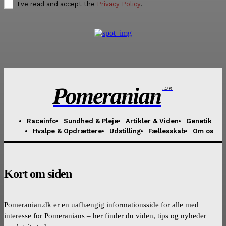
I've read and accept the
Privacy Policy
.
Pomeranian
.DK
Raceinfo
Sundhed & Pleje
Artikler & Viden
Genetik
Hvalpe & Opdrættere
Udstilling
Fællesskab
Om os
Kort om siden
Pomeranian.dk er en uafhængig informationsside for alle med
interesse for Pomeranians – her finder du viden, tips og nyheder