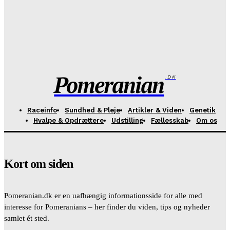
til avl.
6. April - 2026
Hvad er HBB – og hvorfor bør det veje tungere end
stambog?
10. Februar - 2026
Pomeranian
.DK
Raceinfo
Sundhed & Pleje
Artikler & Viden
Genetik
Hvalpe & Opdrættere
Udstilling
Fællesskab
Om os
Kort om siden
Pomeranian.dk er en uafhængig informationsside for alle med
interesse for Pomeranians – her finder du viden, tips og nyheder
samlet ét sted.