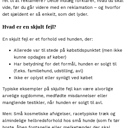
ret til at reklamere? Dette indlæg forklarer, hvad du skal
vide, før du går videre med en reklamation – og hvorfor
det sjældent er så enkelt, som det lyder.
Hvad er en skjult fejl?
En skjult fejl er et forhold ved hunden, der:
Allerede var til stede på købstidspunktet (men ikke
kunne opdages af køber)
Har betydning for det formål, hunden er solgt til
(f.eks. familiehund, udstilling, avl)
Ikke er oplyst eller synligt ved købet
Typiske eksempler på skjulte fejl kan være alvorlige
arvelige sygdomme, medfødte misdannelser eller
manglende testikler, når hunden er solgt til avl.
Men: Små kosmetiske afvigelser, racetypiske træk og
almindelige helbredsforhold hos små hunde (som fx tør
hoste, åben fontanelle eller melketænder der skal