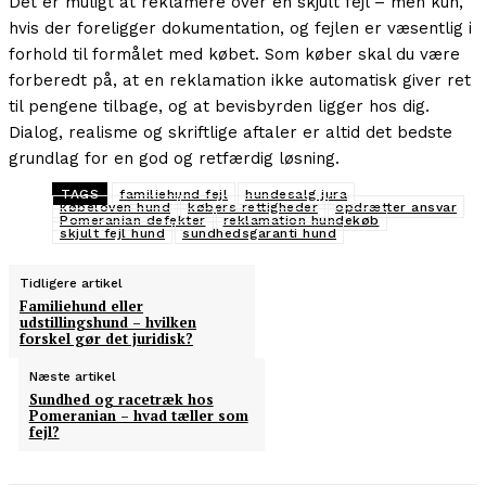
Det er muligt at reklamere over en skjult fejl – men kun,
hvis der foreligger dokumentation, og fejlen er væsentlig i
forhold til formålet med købet. Som køber skal du være
forberedt på, at en reklamation ikke automatisk giver ret
til pengene tilbage, og at bevisbyrden ligger hos dig.
Dialog, realisme og skriftlige aftaler er altid det bedste
grundlag for en god og retfærdig løsning.
TAGS
familiehund fejl
hundesalg jura
købeloven hund
købers rettigheder
opdrætter ansvar
Pomeranian defekter
reklamation hundekøb
skjult fejl hund
sundhedsgaranti hund
Tidligere artikel
Familiehund eller
udstillingshund – hvilken
forskel gør det juridisk?
Næste artikel
Sundhed og racetræk hos
Pomeranian – hvad tæller som
fejl?