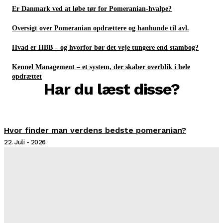
Er Danmark ved at løbe tør for Pomeranian-hvalpe?
Oversigt over Pomeranian opdrættere og hanhunde til avl.
Hvad er HBB – og hvorfor bør det veje tungere end stambog?
Kennel Management – et system, der skaber overblik i hele
opdrættet
Har du læst disse?
Hvor finder man verdens bedste pomeranian?
22. Juli - 2026
Er Danmark ved at løbe tør for Pomeranian-hvalpe?
21. April - 2026
Oversigt over Pomeranian opdrættere og hanhunde