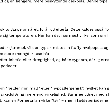
ruld og en længere, mere beskyttende dækpels. Denne type 
k to gange om året, forår og efterår. Dette kaldes også “
sse sig temperaturen. Her kan det nærmest virke, som om 
er gammel, vil den typisk miste sin fluffy hvalpepels og 
ive store mængder løse hår.
fter løbetid eller drægtighed, og både sygdom, dårlig ern
perioder.
“fælder minimalt” eller “hypoallergenisk”, hvilket kan g
e markedsføring mere end virkelighed. Sammenlignet med s
t, kan en Pomeranian virke “tør” – men i fældeperioderne 