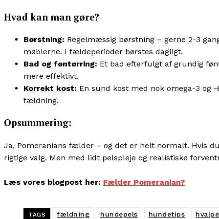
Hvad kan man gøre?
Børstning:
Regelmæssig børstning – gerne 2-3 gange
møblerne. I fældeperioder børstes dagligt.
Bad og føntørring:
Et bad efterfulgt af grundig fø
mere effektivt.
Korrekt kost:
En sund kost med nok omega-3 og -6 
fældning.
Opsummering:
Ja, Pomeranians fælder – og det er helt normalt. Hvis 
rigtige valg. Men med lidt pelspleje og realistiske forv
Læs vores blogpost her:
Fælder Pomeranian?
fældning
hundepels
hundetips
hvalpe
TAGS