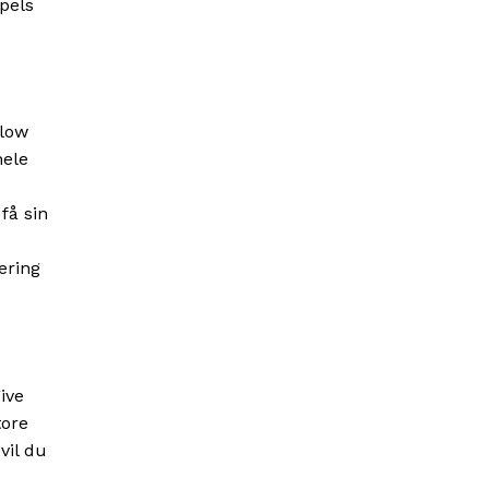
pels
blow
hele
få sin
æring
ive
tore
vil du