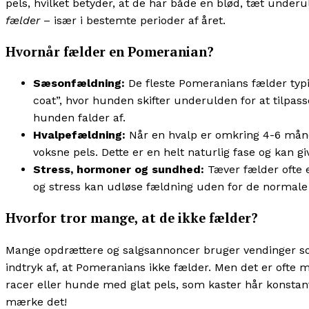
pels, hvilket betyder, at de har både en blød, tæt unde
fælder
– især i bestemte perioder af året.
Hvornår fælder en Pomeranian?
Sæsonfældning:
De fleste Pomeranians fælder typis
coat”, hvor hunden skifter underulden for at tilpa
hunden falder af.
Hvalpefældning:
Når en hvalp er omkring 4-6 måned
voksne pels. Dette er en helt naturlig fase og kan g
Stress, hormoner og sundhed:
Tæver fælder ofte e
og stress kan udløse fældning uden for de normale 
Hvorfor tror mange, at de ikke fælder?
Mange opdrættere og salgsannoncer bruger vendinger som 
indtryk af, at Pomeranians ikke fælder. Men det er oft
racer eller hunde med glat pels, som kaster hår konstan
mærke det!