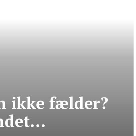
n ikke fælder?
andet…